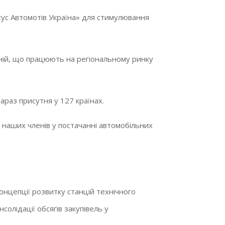
ксус Автомотів Україна» для стимулювання
ній, що працюють на регіональному ринку
араз присутня у 127 країнах.
наших членів у постачанні автомобільних
концепції розвитку станцій технічного
олідації обсягів закупівель у