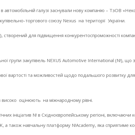
ів в автомобільній галузі заснували нову компанію – ТзОВ «Не
акупівельно-торгового союзу Nexus на території України.
У), створений для підвищення конкурентоспроможності компа
ї групи закупівель NEXUS Automotive International (N!), що з
ої вартості та можливостей щодо подальшого розвитку для 
в високо оцінюють на міжнародному рівні.
ічних ініціатив N! в Східноєвропейському регіоні, включаючи 
 а також навчальну платформу N!Academy, яка сприятиме конс