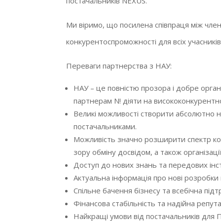
постачальників NEXUS.
Ми віримо, що посилена співпраця між чле
конкурентоспроможності для всіх учасників
Переваги партнерства з НАУ:
НАУ – це повністю прозора і добре орга
партнерам N! діяти на висококонкурентн
Великі можливості створити абсолютно н
постачальниками.
Можливість значно розширити спектр кон
зору обміну досвідом, а також організаці
Доступ до нових знань та передових інс
Актуальна інформація про нові розробки 
Спільне бачення бізнесу та всебічна під
Фінансова стабільність та надійна репута
Найкращі умови від постачальників для 