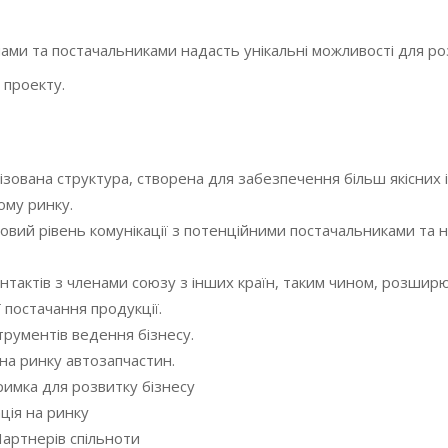
нами та постачальниками надасть унікальні можливості для р
 проекту.
нізована структура, створена для забезпечення більш якісних
ому ринку.
овий рівень комунікації з потенційними постачальниками та н
тактів з членами союзу з інших країн, таким чином, розшир
ї постачання продукції.
трументів ведення бізнесу.
на ринку автозапчастин.
тримка для розвитку бізнесу
ція на ринку
Партнерів спільноти