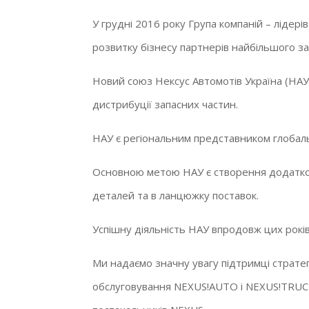
У грудні 2016 року Група компаній – лідер
розвитку бізнесу партнерів найбільшого з
Новий союз Нексус Автомотів Україна (НА
дистрибуції запасних частин.
НАУ є регіональним представником глобально
Основною метою НАУ є створення додатков
деталей та в ланцюжку поставок.
Успішну діяльність НАУ впродовж цих рокі
Ми надаємо значну увагу підтримці стратег
обслуговування NEXUS!AUTO і NEXUS!TRUCK,